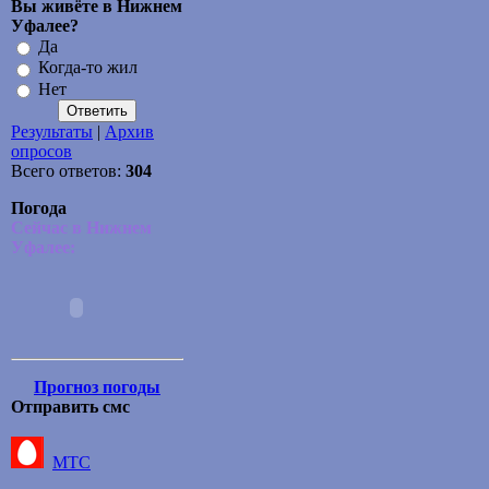
Вы живёте в Нижнем
Уфалее?
Да
Когда-то жил
Нет
Результаты
|
Архив
опросов
Всего ответов:
304
Погода
Сейчас в Нижнем
Уфалее:
Прогноз погоды
Отправить смс
МТС