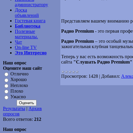
администратору
Доска
объявлений
Гостевая книга
Представляем вашему вниманию р
Библиотека
Радио Premium
- это первая проф
Полезные
материалы.
Радио Premium
– это особый музы
Чат
зажигательная клубная танцевальная
On-line TV
Это Интересно
Теперь у вас есть возможность пр
сайта
"
Слушать Радио Premium"
Наш опрос
Оцените наш сайт
Отлично
Просмотров:
1428
|
Добавил:
Алек
Хорошо
Неплохо
Плохо
Ужасно
Результаты
|
Архив
опросов
Всего ответов:
212
Наш опрос